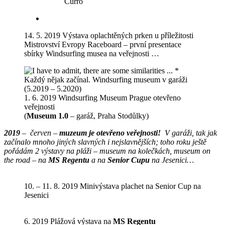
Curro
14. 5. 2019 Výstava oplachtěných prken u příležitosti
Mistrovství Evropy Raceboard – první presentace
sbírky Windsurfing musea na veřejnosti …
1. 6. 2019 Windsurfing Museum Prague otevřeno
veřejnosti
(
Museum 1.0
– garáž, Praha Stodůlky)
2019
– červen –
muzeum je otevřeno veřejnosti!
V garáži, tak jak
začínalo mnoho jiných slavných i nejslavnějších; toho roku ještě
pořádám 2 výstavy na pláži – museum na kolečkách, museum on
the road – na
MS Regentu
a na
Senior Cupu
na Jesenici…
10. – 11. 8. 2019 Minivýstava plachet na Senior Cup na
Jesenici
6. 2019 Plážová výstava na
MS Regentu