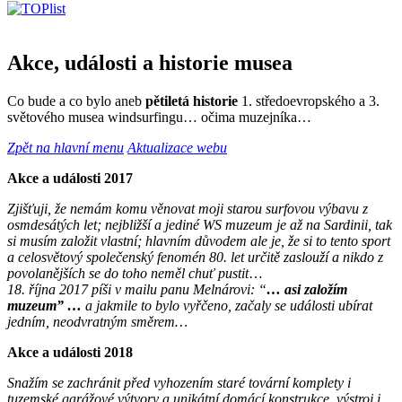
Akce, události a historie musea
Co bude a co bylo aneb
pětiletá historie
1. středoevropského a 3.
světového musea windsurfingu… očima muzejníka…
Zpět na hlavní menu
Aktualizace webu
Akce a události 2017
Zjišťuji, že nemám komu věnovat moji starou surfovou výbavu z
osmdesátých let; nejbližší a jediné WS muzeum je až na Sardinii, tak
si musím založit vlastní; hlavním důvodem ale je, že si to tento sport
a celosvětový společenský fenomén 80. let určitě zaslouží a nikdo z
povolanějších se do toho neměl chuť pustit
…
18. října 2017 píši v mailu panu Melnárovi: “
… asi založím
muzeum” …
a jakmile to bylo vyřčeno, začaly se události ubírat
jedním, neodvratným směrem…
Akce a události 2018
Snažím se zachránit před vyhozením staré tovární komplety i
tuzemské garážové výtvory a unikátní domácí konstrukce, výstroj i