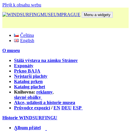
Přejít k obsahu webu
Menu a widgety
WINDSURFINGMUSEUMPRAGUE
The Guardian of Windsurf Heritage
Čeština
English
O museu
Stálá výstava na zámku Stránov
Exponáty
Prkno BAJA
Nejstarší plachty
Katalog prken
Katalog plachet
Knihovna:
reklamy
,
slavné obálky
Akce, události a historie musea
Průvodce expozicí
/
EN
DEU
ESP
Historie WINDSURFINGU
Album přátel