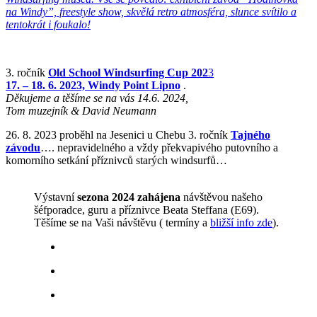
na Windy”, freestyle show, skvělá retro atmosféra, slunce svítilo a
tentokrát i foukalo!
3. ročník
Old School Windsurfing Cup 202
3
17. – 18. 6. 2023, Windy Point Lipno
.
Děkujeme a těšíme se na vás 14.6. 2024,
Tom muzejník & David Neumann
26. 8. 2023 proběhl na Jesenici u Chebu 3. ročník
Tajného
závodu
…. nepravidelného a vždy překvapivého putovního a
komorního setkání příznivců starých windsurfů…
Výstavní
sezona 2024 zahájena
návštěvou našeho
šéfporadce, guru a příznivce Beata Steffana (E69).
Těšíme se na Vaši návštěvu ( termíny a
bližší info zde
).