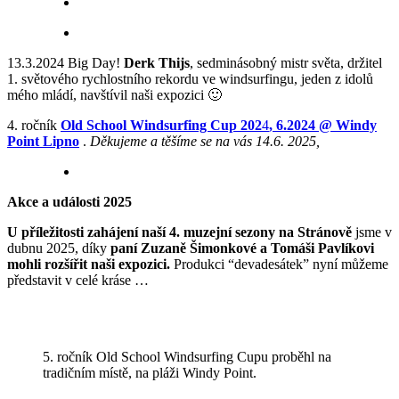
13.3.2024 Big Day!
Derk Thijs
, sedminásobný mistr světa, držitel
1. světového rychlostního rekordu ve windsurfingu, jeden z idolů
mého mládí, navštívil naši expozici 🙂
4. ročník
Old School Windsurfing Cup 202
4
, 6.2024 @ Windy
Point Lipno
.
Děkujeme a těšíme se na vás 14.6. 2025,
Akce a události 2025
U příležitosti zahájení naší 4. muzejní sezony na Stránově
jsme v
dubnu 2025, díky
paní Zuzaně Šimonkové a Tomáši Pavlíkovi
mohli rozšířit naši expozici.
Produkci “devadesátek” nyní můžeme
představit v celé kráse …
5. ročník Old School Windsurfing Cupu proběhl na
tradičním místě, na pláži Windy Point.