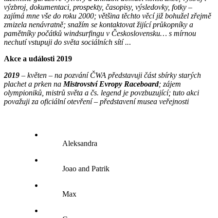
výzbroj, dokumentaci, prospekty, časopisy, výsledovky, fotky –
zajímá mne vše do roku 2000; většina těchto věcí již bohužel zřejmě
zmizela nenávratně; snažím se kontaktovat žijící průkopníky a
pamětníky počátků windsurfingu v Československu… s mírnou
nechutí vstupuji do světa sociálních sítí ..
.
Akce a události 2019
2019
– květen – na pozvání ČWA představuji část sbírky starých
plachet a prken na
Mistrovství Evropy Raceboard
; zájem
olympioniků, mistrů světa a čs. legend je povzbuzující; tuto akci
považuji za oficiální otevření – představení musea veřejnosti
Aleksandra
Joao and Patrik
Max