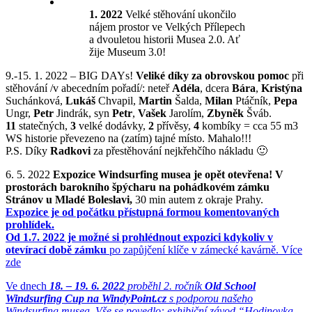
1. 2022
Velké stěhování ukončilo
nájem prostor ve Velkých Přílepech
a dvouletou historii Musea 2.0. Ať
žije Museum 3.0!
9.-15. 1. 2022 – BIG DAYs!
Veliké díky za obrovskou pomoc
při
stěhování /v abecedním pořadí/: neteř
Adéla
, dcera
Bára
,
Kristýna
Suchánková,
Lukáš
Chvapil,
Martin
Šalda,
Milan
Ptáčník,
Pepa
Ungr,
Petr
Jindrák, syn
Petr
,
Vašek
Jarolím,
Zbyněk
Šváb.
11
statečných,
3
velké dodávky,
2
přívěsy,
4
kombíky = cca 55 m3
WS historie převezeno na (zatím) tajné místo. Mahalo!!!
P.S. Díky
Radkovi
za přestěhování nejkřehčího nákladu 🙂
6. 5. 2022
Expozice Windsurfing musea je opět otevřena! V
prostorách barokního špýcharu na pohádkovém zámku
Stránov u Mladé Boleslavi,
30 min autem z okraje Prahy.
Expozice je od počátku přístupná formou komentovaných
prohlídek.
Od 1.7. 2022 je možné si prohlédnout expozici kdykoliv v
otevírací době zámku
po zapůjčení klíče v zámecké kavárně. Více
zde
Ve dnech
18. – 19. 6. 2022
proběhl 2. ročník
Old School
Windsurfing Cup na WindyPoint.cz
s podporou našeho
Windsurfing musea. Vše se povedlo: exhibiční závod “Hodinovka