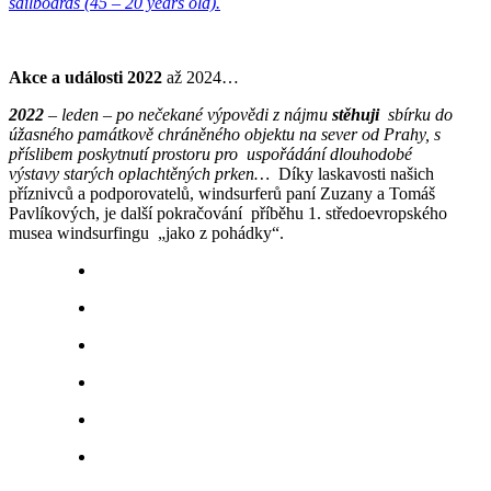
sailboards (45 – 20 years old).
Akce a události 2022
až 2024…
2022
– leden – po nečekané výpovědi z nájmu
stěhuji
sbírku do
úžasného památkově chráněného objektu na sever od Prahy, s
příslibem poskytnutí prostoru pro uspořádání dlouhodobé
výstavy starých oplachtěných prken…
Díky laskavosti našich
příznivců a podporovatelů, windsurferů paní Zuzany a Tomáš
Pavlíkových, je další pokračování příběhu 1. středoevropského
musea windsurfingu „jako z pohádky“.