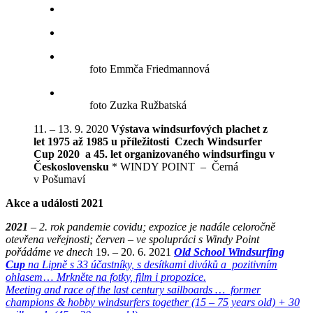
foto Emmča Friedmannová
foto Zuzka Ružbatská
11. – 13. 9. 2020
Výstava windsurfových plachet z
let 1975 až 1985
u příležitosti Czech Windsurfer
Cup 2020 a 45. let organizovaného windsurfingu v
Československu
* WINDY POINT – Černá
v Pošumaví
Akce a události 2021
2021
– 2. rok pandemie covidu; expozice je nadále celoročně
otevřena veřejnosti; červen – ve spolupráci s Windy Point
pořádáme ve dnech
19. – 20. 6. 2021
Old School Windsurfing
Cup
na Lipně s 33 účastníky, s desítkami diváků a pozitivním
ohlasem
…
Mrkněte na fotky, film i propozice.
Meeting and race of the last century sailboards … former
champions & hobby windsurfers together (15 – 75 years old) + 30