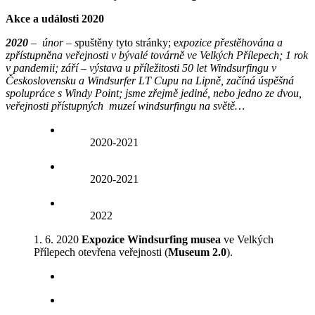
Akce a události 2020
2020
– únor – s
puštěny tyto stránky; e
xpozice přestěhována a
zpřístupněna veřejnosti v bývalé továrně ve Velkých Přílepech; 1 rok
v pandemii; září – výstava u příležitosti 50 let Windsurfingu v
Československu a Windsurfer LT Cupu na Lipně, začíná úspěšná
spolupráce s Windy Point; jsme zřejmě jediné, nebo jedno ze dvou,
veřejnosti přístupných muzeí windsurfingu na světě…
2020-2021
2020-2021
2022
1. 6. 2020
Expozice Windsurfing musea
ve Velkých
Přílepech otevřena veřejnosti (
Museum 2.0
).