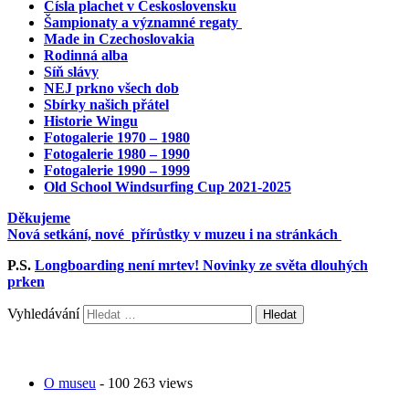
Čísla plachet v Československu
Šampionaty a významné regaty
Made in Czechoslovakia
Rodinná alba
Síň slávy
NEJ prkno všech dob
Sbírky našich přátel
Historie Wingu
Fotogalerie 1970 – 1980
Fotogalerie 1980 – 1990
Fotogalerie 1990 – 1999
Old School Windsurfing Cup 2021-2025
Děkujeme
Nová setkání, nové přírůstky v muzeu i na stránkách
P.S.
Longboarding není mrtev! Novinky ze světa dlouhých
prken
Vyhledávání
O museu
- 100 263 views